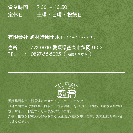
7:30 － 16:50
営業時間
定休日
土曜・日曜・祝祭日
有限会社
旭林造園土木
きょくりんぞうえんどぼく
住所
793-0010 愛媛県西条市飯岡310-2
TEL
0897-55-5025
電話をかける
愛媛県西条市・新居浜市の庭づくり・ガーデニング
旭林造園土木は愛媛県（西条市・新居浜市）を中心に、戸建て住宅や店舗の植
栽デザイン・お庭づくりを手がけています。
外構・植栽をお考えのお客さまから直接ご相談を承ります。お気軽にお問い合
わせください。