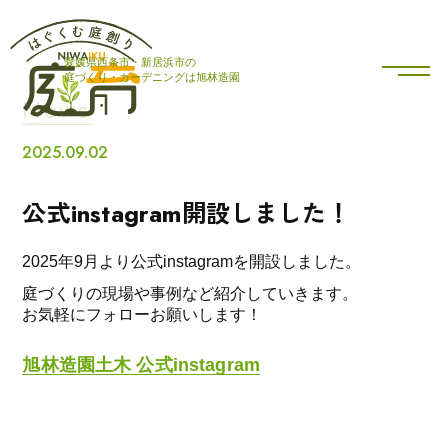
愛媛県西条市・新居浜市の
庭をつくる
私たちについて
庭づくり・ガーデニングは旭林造園
News
庭をはぐくむ
庭づくりブログ
2025.09.02
公式instagram開設しました！
施工実績
採用情報
2025年9月より公式instagramを開設しました。
会社概要
お知らせ
庭づくりの現場や事例など紹介していきます。
お気軽にフォローお願いします！
お問い合わせ
旭林造園土木 公式instagram
薪のオンラインストア