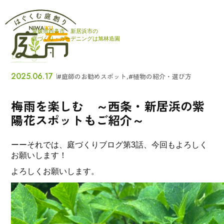
愛媛県西条市・新居浜市の
庭をつくる
私たちについ
庭づくり・ガーデニングは旭林造園
Blog
庭をはぐくむ
庭づくりブロ
2025.06.17
,
#庭師のお勧めスポット
#植物の紹介・選び方
梅雨を楽しむ ～西条・新居浜の紫
施工実績
採用情報
陽花スポットもご紹介～
会社概要
お知らせ
ーーそれでは、庭づくりブログ第3話、今回もよろしく
お願いします！
よろしくお願いします。
お問い合わせ
薪のオンラインストア