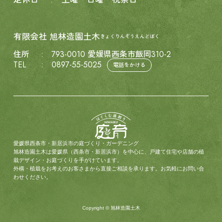
有限会社
旭林造園土木
きょくりんぞうえんどぼく
住所
793-0010 愛媛県西条市飯岡310-2
TEL
0897-55-5025
電話をかける
愛媛県西条市・新居浜市の庭づくり・ガーデニング
旭林造園土木は愛媛県（西条市・新居浜市）を中心に、戸建て住宅や店舗の植
栽デザイン・お庭づくりを手がけています。
外構・植栽をお考えのお客さまから直接ご相談を承ります。お気軽にお問い合
わせください。
Copyright © 旭林造園土木