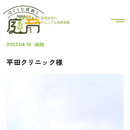
愛媛県西条市・新居浜市の
庭をつくる
私たちについて
庭づくり・ガーデニングは旭林造園
Works
庭をはぐくむ
庭づくりブログ
2025.04.18
病院
施工実績
採用情報
平田クリニック様
会社概要
お知らせ
お問い合わせ
薪のオンラインストア